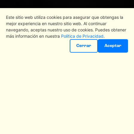
Este sitio web utiliza cookies para asegurar que obtengas la
mejor experiencia en nuestro sitio web. Al continuar
navegando, aceptas nuestro uso de cookies. Puedes obtener
más información en nuestra
Política de Privacidad
.
RESERVAR MESA
Cerrar
Aceptar
INFORMACIÓN IMPORTANTE SOBRE
K-CHOPO PARA LLEVAR
LAS RESERVAS:
Solo admitimos reservas realizadas
mediante esta web.
Las llamadas se usan únicamente para
pedidos a domicilio.
Coste del servicio: 1,75 € por el envío + 0,10
€ por cada producto.